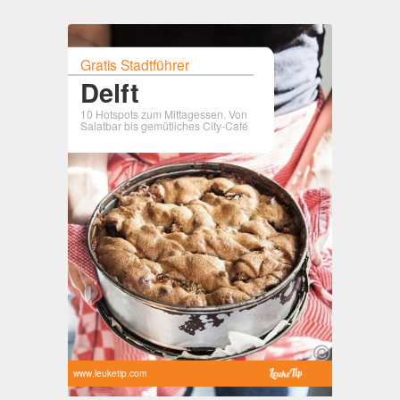
Gratis Stadtführer
Delft
10 Hotspots zum Mittagessen. Von
Salatbar bis gemütliches City-Café
www.leuketip.com