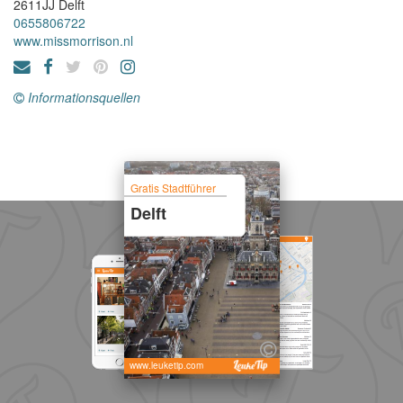
2611JJ
Delft
0655806722
www.missmorrison.nl
Informationsquellen
Gratis Stadtführer
Delft
www.leuketip.com