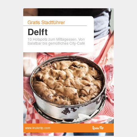
Gratis Stadtführer
Delft
10 Hotspots zum Mittagessen. Von
Salatbar bis gemütliches City-Café
www.leuketip.com