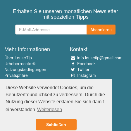
Erhalten Sie unseren monatlichen Newsletter
mit speziellen Tipps
Abonnieren
Mehr Informationen
Kontakt
Über LeukeTip
info.leuketip@gmail.com
Urheberrechte ©
Facebook
Nutzungsbedingungen
Twitter
Privatsphäre
Instagram
Pinterest
Diese Website verwendet Cookies, um die
Erleben Sie das Beste
Benutzerfreundlichkeit zu verbessern. Durch die
www.leuketip.nl
Nutzung dieser Website erklären Sie sich damit
www.leuketip.com
einverstanden
Weiterlesen
www.leuketip.de
www.leuketip.fr
Schließen