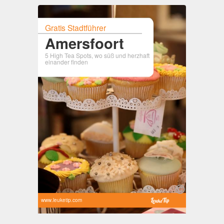
Gratis Stadtführer
Amersfoort
5 High Tea Spots, wo süß und herzhaft
einander finden
www.leuketip.com