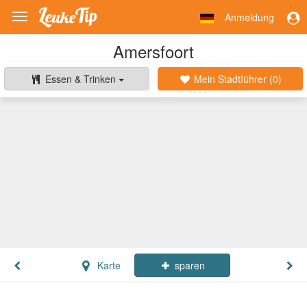
Anmeldung
Toggle
navigation
Amersfoort
Essen & Trinken
Mein Stadtführer (
0
)
Karte
sparen