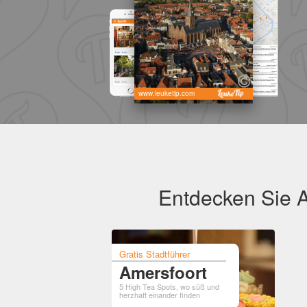
www.leuketip.com
Entdecken Sie A
Gratis Stadtführer
Amersfoort
5 High Tea Spots, wo süß und
herzhaft einander finden