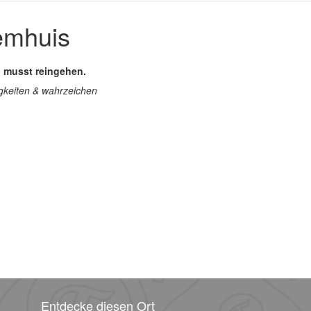
emhuis
 musst reingehen.
gkeiten & wahrzeichen
Entdecke diesen Ort