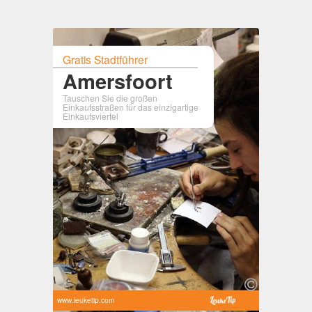
Gratis Stadtführer
Amersfoort
Tauschen Sie die großen
Einkaufsstraßen für das einzigartige
Einkaufsviertel
www.leuketip.com