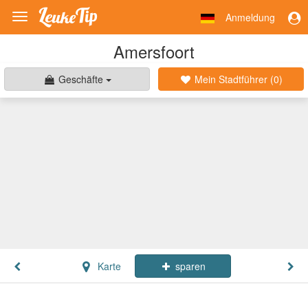
Anmeldung
Toggle
navigation
Amersfoort
Geschäfte
Mein Stadtführer (
0
)
Karte
sparen