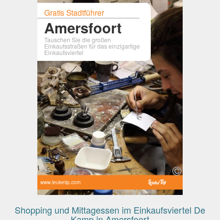
Gratis Stadtführer
Amersfoort
Tauschen Sie die großen
Einkaufsstraßen für das einzigartige
Einkaufsviertel
www.leuketip.com
Shopping und Mittagessen im Einkaufsviertel De
Kamp in Amersfoort