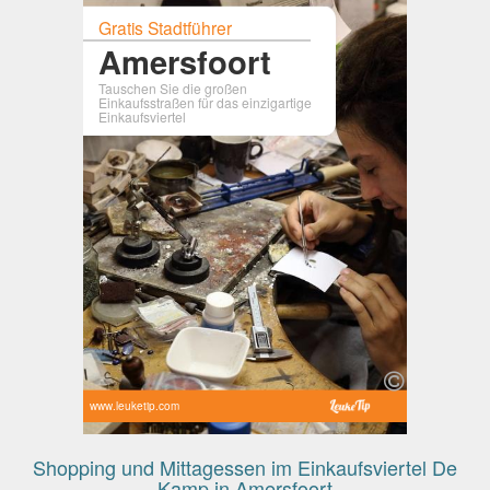
Gratis Stadtführer
Amersfoort
Tauschen Sie die großen
Einkaufsstraßen für das einzigartige
Einkaufsviertel
www.leuketip.com
Shopping und Mittagessen im Einkaufsviertel De
Kamp in Amersfoort