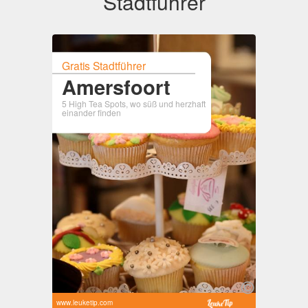
Stadtführer
Gratis Stadtführer
Amersfoort
5 High Tea Spots, wo süß und herzhaft
einander finden
www.leuketip.com