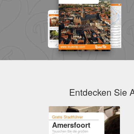
www.leuketip.com
Entdecken Sie A
Gratis Stadtführer
Amersfoort
Tauschen Sie die großen