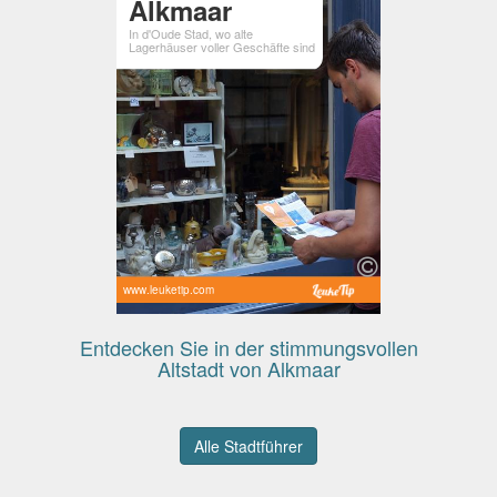
Alkmaar
In d'Oude Stad, wo alte
Lagerhäuser voller Geschäfte sind
www.leuketip.com
Entdecken Sie in der stimmungsvollen
Altstadt von Alkmaar
Alle Stadtführer