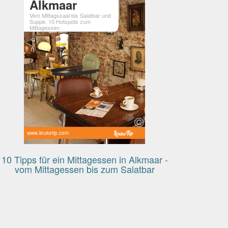
Alkmaar
Vom Mittagssaal bis Salatbar und
Suppe. 10 Hotspots zum
Mittagessen
www.leuketip.com
10 Tipps für ein Mittagessen in Alkmaar -
vom Mittagessen bis zum Salatbar