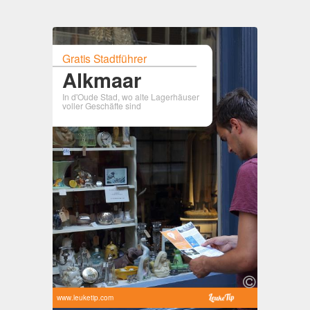
Gratis Stadtführer
Alkmaar
In d'Oude Stad, wo alte Lagerhäuser
voller Geschäfte sind
www.leuketip.com