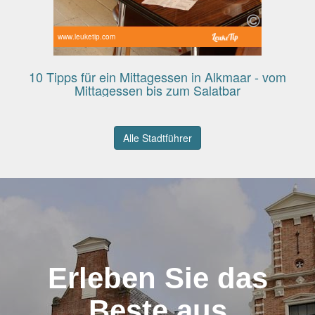
www.leuketip.com
10 Tipps für ein Mittagessen in Alkmaar - vom
Mittagessen bis zum Salatbar
Alle Stadtführer
Erleben Sie das
Beste aus