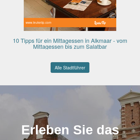
www.leuketip.com
10 Tipps für ein Mittagessen in Alkmaar - vom
Mittagessen bis zum Salatbar
Alle Stadtführer
Erleben Sie das